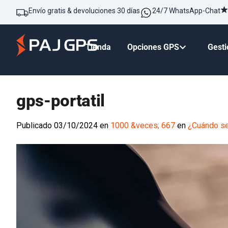
Envío gratis & devoluciones 30 días
24/7 WhatsApp-Chat
Tienda
Opciones GPS
Gesti
gps-portatil
Publicado
03/10/2024
en
1000 &veces; 667
en
¿Cuándo se