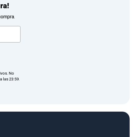
ra!
compra.
ivos. No
 las 23:59.