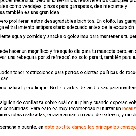
oder necesitar, pero si lo llevamos, resolveremos cualquier p
les como vendajes, pinzas para garrapatas, desinfectante y
s también es una gran idea.
 pero proliferan estos desagradables bichitos. En otoño, las garr
a el tratamiento antiparasitario adecuado antes de la excursión.
iente agua y comida y snacks o golosinas para mantener a tu pe
uede hacer un magnífico y fresquito día para tu mascota pero, en 
 ‘una rebequita por si refresca’, no solo para ti, también para t
eden tener restricciones para perros o ciertas políticas de rec
esas.
rio natural, pero limpio. No te olvides de las bolsas para mantene
alguien de confianza sobre cuál es tu plan y cuándo esperas volv
s concurridas. Para esto es muy recomendable utilizar un
locali
ltimas rutas realizadas, envía alarmas en caso de extravío, y mu
e semana o puente, en
este post te damos los principales consej