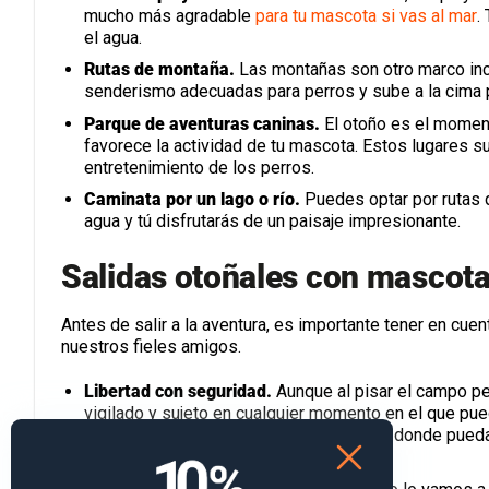
mucho más agradable
para tu mascota si vas al mar
.
el agua.
Rutas de montaña.
Las montañas son otro marco inc
senderismo adecuadas para perros y sube a la cima p
Parque de aventuras caninas.
El otoño es el moment
favorece la actividad de tu mascota. Estos lugares 
entretenimiento de los perros.
Caminata por un lago o río.
Puedes optar por rutas q
agua y tú disfrutarás de un paisaje impresionante.
Salidas otoñales con mascot
Antes de salir a la aventura, es importante tener en cu
nuestros fieles amigos.
Libertad con seguridad.
Aunque al pisar el campo pe
vigilado y sujeto en cualquier momento en el que pu
importante en áreas con vida silvestre o donde pueda
buena opción.