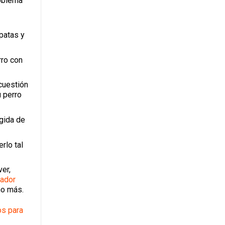
roblema
apatas y
rro con
cuestión
u perro
ogida de
rlo tal
er,
zador
cho más.
os para