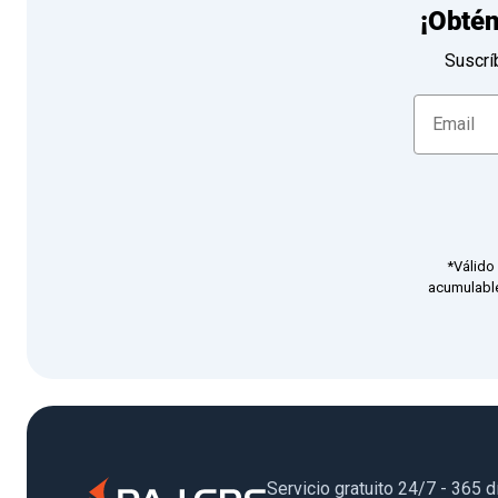
¡Obté
Suscrí
*Válido
acumulable
Servicio gratuito 24/7 - 365 d