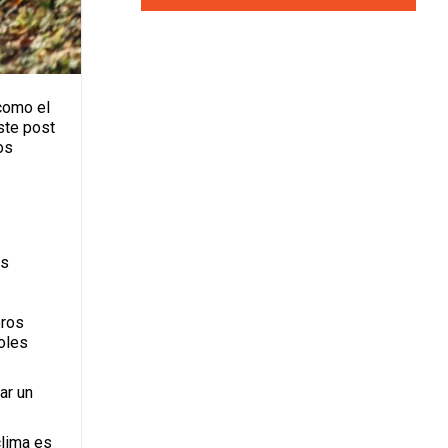
 como el
ste post
os
os
eros
oles
ar un
clima es