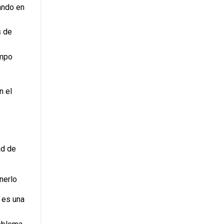
gando en
s de
empo
n el
ad de
nerlo
 es una