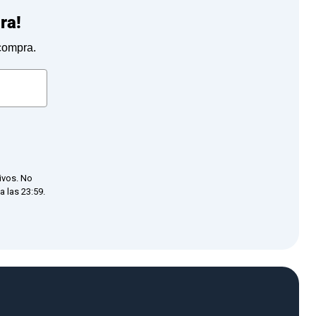
ra!
 compra.
ivos. No
 las 23:59.