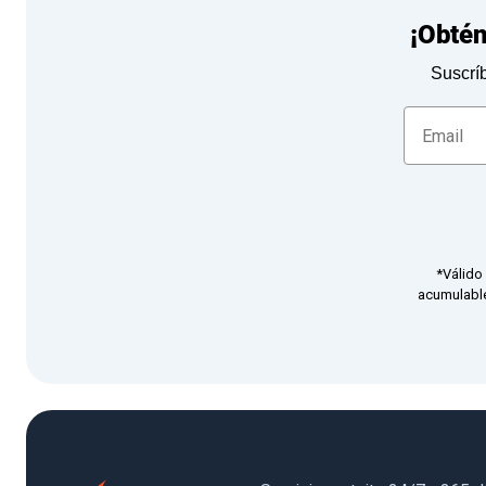
¡Obté
Suscríb
*Válido
acumulable