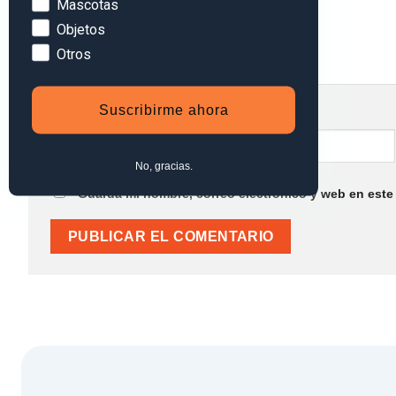
Mascotas
Objetos
Otros
Suscribirme ahora
Nombre
*
No, gracias.
Guarda mi nombre, correo electrónico y web en este