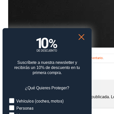
Trackbacks están cerrados, pero puedes
publicar un comentario
.
Suscríbete a nuestra newsletter y
←
Anterior
recibirás un 10% de descuento en tu
Siguiente
→
primera compra.
Deja una respuesta
¿Qué Quieres Proteger?
Tu dirección de correo electrónico no será publicada.
L
Devices
Vehículos (coches, motos)
Comentario
*
Personas