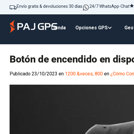
Envío gratis & devoluciones 30 días
24/7 WhatsApp-Chat
Tienda
Opciones GPS
Gest
Botón de encendido en disp
Publicado
23/10/2023
en
1200 &veces; 800
en
¿Cómo Conf