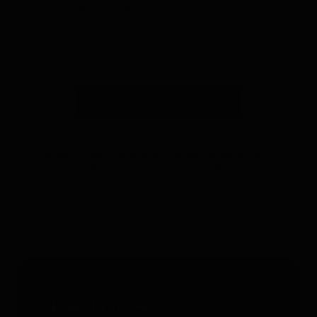
descuento* en tu próxima compra.
Suscribirse a la newsletter
*Válido solo para rastreadores GPS. Limitado a un uso por
persona y hasta 4 dispositivos. No acumulable con otros
cupones. Accesorios excluidos. Oferta válida hasta el
31/12/2026 a las 23:59.
Servicio gratuito 24/7 - 365 días
al año