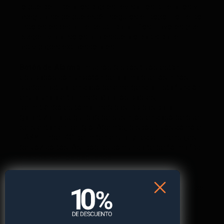
lo que permite a los padres revisar los itinerarios y
asegurarse de que estén seguros en todo momento.
Esto es especialmente útil para niños mayores que
pueden viajar solos a la escuela o participar en
actividades extraescolares.
Botón de Alarma
: muchos dispositivos están
equipados con un botón de alarma que los niños
pueden activar en caso de emergencia. Esta función
envía una alerta inmediata a los padres,
permitiéndoles tomar medidas rápidas para
garantizar la seguridad de sus hijos en caso de que
se sientan en peligro. Además, dispositivos como el
EASY Finder 4G permiten enviar y recibir mensajes
de voz cortos. Así podrás comunicarte de forma fácil
y rápida con los pequeños.
Protección de Objetos Personales
: los
localizadores GPS también ofrecen la posibilidad de
proteger objetos personales, como mochilas o
bicicletas. Esto permite a los padres rastrear la
ubicación de estos objetos en caso de pérdida o