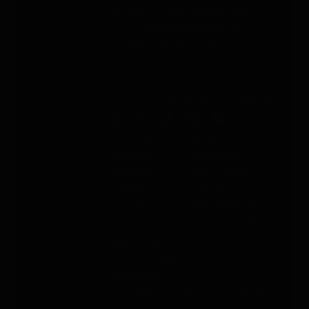
Whatsapp
: +49 176 5781 0417
Email
: support@paj-gps.es
Contacto durante el horario de
oficina
De lunes a viernes, de 9:00 a
16:00
Teléfono
: +49 (0) 2292 39 499 59
Sobre PAJ
Ayuda
Sobre la
Contacto
empresa
PAJ FINDER
Prensa
Portal
Empleo
Manuales de
Blog
instrucciones
Tienda
Métodos de
Gastos de
pago
envío y entrega
Opiniones