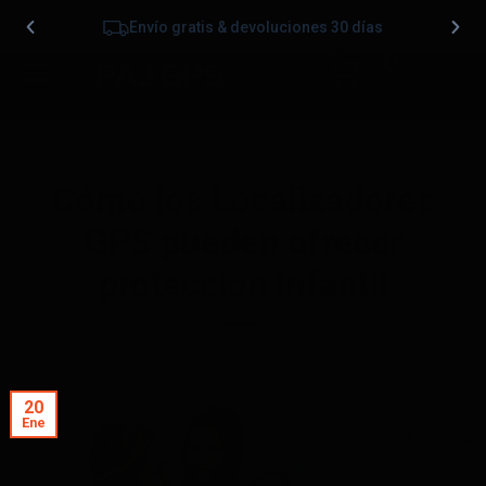
Envío gratis & devoluciones 30 días
0
Cómo los Localizadores
GPS pueden ofrecer
protección infantil
20
Ene