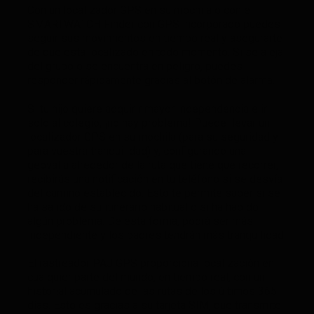
Con un localizador GPS en su mochila o con el
SMARTWATCH Finder con GPS incorporado puedes
seguir sus movimientos en tiempo real y asegurarte
de que está localizado en todo momento. Si se aleja
del grupo o se encuentra en peligro, puedes
responder rápidamente gracias al botón de alarma.
Si tu hijo quiere adquirir mayor independencia e ir
solo al colegio, ¡no hay problema! Puede llevar un
localizador GPS en su mochila (para su seguridad y
para vuestra tranquilidad) y, configurando una
geovalla alrededor de la ruta que tiene que recorrer,
recibirás una notificación en tu teléfono si se desvía
del camino establecido. Esto te permite saber si se
ha salido de su itinerario habitual o si ha habido
algún problema. De esta forma, podrá ser más
independiente y los padres tendrán más tranquilidad.
El rastreador PAJ GPS proporciona localización en
cualquier parte del mundo, en tiempo real, con un
historial acumulado de las rutas de los últimos 365
días. Esto es gracias a su tarjeta SIM, que transmite