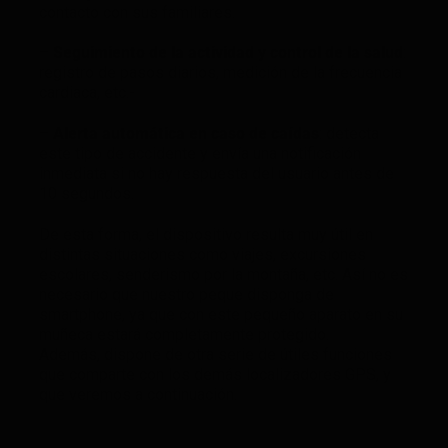
contacto con sus familiares.
–
Seguimiento de la actividad y control de la salud
:
registro de pasos diarios, medición de la frecuencia
cardiaca, etc.-
–
Alerta automática en caso de caídas
: detecta
este tipo de accidente y envía una notificación
inmediata si no hay respuesta del usuario antes de
10 segundos.
De esta forma, el dispositivo resulta muy útil en
distintas situaciones como viajes, excursiones
escolares, senderismo por la montaña, etc. Así no es
necesario que nuestro peque disponga de
smartphone, ya que con este pequeño aparato en su
muñeca estará completamente protegido.
Además, dispone de otra serie de útiles funciones
que comparte con los demás localizadores GPS, y
que veremos a continuación.