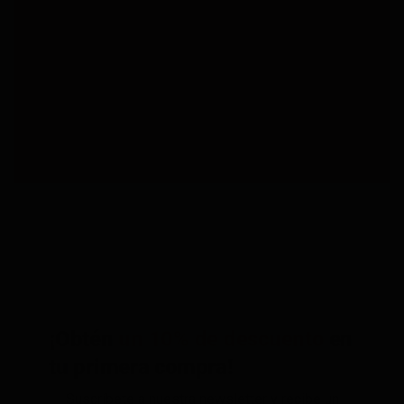
¡Obtén
un 10% de descuento
en
tu primera compra!
Suscríbete a nuestra newsletter y recibe un