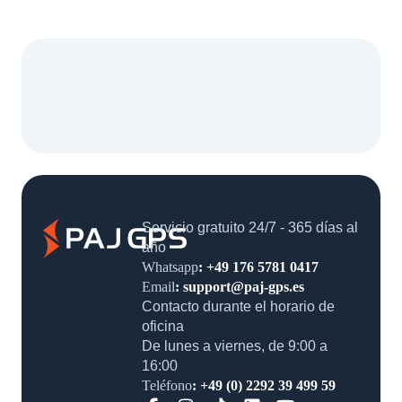
Servicio gratuito 24/7 - 365 días
al año
Whatsapp
: +49 176 5781 0417
Email
: support@paj-gps.es
Contacto durante el horario de
oficina
De lunes a viernes, de 9:00 a
16:00
Teléfono
: +49 (0) 2292 39 499 59