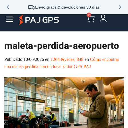
Envío gratis & devoluciones 30 días
0
maleta-perdida-aeropuerto
Publicado
10/06/2026
en
1264 &veces; 848
en
Cómo
encontrar una maleta perdida con un localizador GPS PAJ