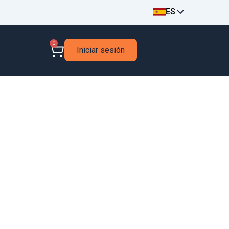
ES
0
Iniciar sesión