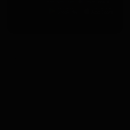
Condiciones Generales de Contratación
Derecho de desistimiento
Información legal
Política de privacidad
Accesibilidad
Mapa del sitio