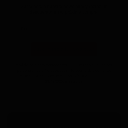
Suscríbete a nuestra newsletter y recibe un
descuento* en tu próxima compra.
Suscribirse a la newsletter
*Válido solo para rastreadores GPS. Limitado a un uso por
persona y hasta 4 dispositivos. No acumulable con otros
cupones. Accesorios excluidos. Oferta válida hasta el
31/12/2026 a las 23:59.