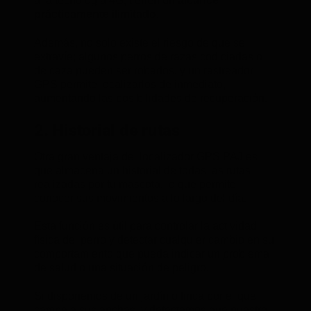
a la tecnología 4G, tienen un
alcance
prácticamente ilimitado
.
Además, no solo existe el riesgo de que se
extravíe; algunos perros de razas codiciadas o
de caza pueden ser robados, y un rastreador
GPS permite localizarlos de inmediato,
aumentando las posibilidades de recuperación.
2. Historial de rutas
Otra gran ventaja del localizador GPS PAJ es
que almacena un historial de todas las rutas
realizadas por tu mascota, lo que permite
conocer sus movimientos a lo largo del día.
Esta función es útil para controlar la actividad
física del perro y detectar cualquier cambio en su
comportamiento que pueda indicar un problema
de salud o una situación de peligro.
Si disponemos de un jardín o finca por el que
campe a sus anchas, y detectamos que nuestro