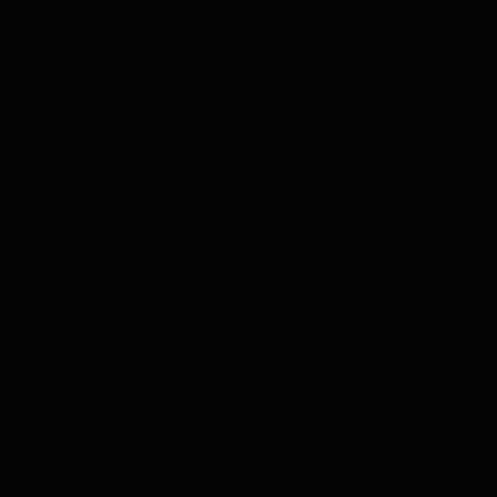
Servicio gratuito 24/7 - 365 días
al año
Whatsapp
: +49 176 5781 0417
Email
: support@paj-gps.es
Contacto durante el horario de
oficina
De lunes a viernes, de 9:00 a
16:00
Teléfono
: +49 (0) 2292 39 499 59
Sobre PAJ
Ayuda
Sobre la
Contacto
empresa
PAJ FINDER
Prensa
Portal
Empleo
Manuales de
Blog
instrucciones
Tienda
Métodos de
Gastos de
pago
envío y entrega
Opiniones