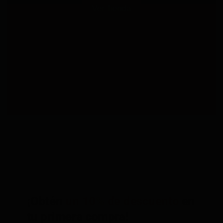
Ver Tienda
¡Obtén
un 10% de descuento
en
tu primera compra!