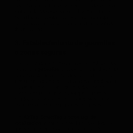
perro ha realizado menos ejercicio, puede ser un
síntoma de que esté enfermo. Los AirTag y los
SmartTag no cuentan con esta opción, ya que
sus tecnologías no permiten el registro continuo
de ubicaciones.
3. Establecimiento de geovallas
o zonas seguras
Los localizadores GPS para perros PAJ permiten
establecer
geovallas
o zonas perimetradas. Si tu
perro sale de un área segura, como tu casa o tu
terreno privado, recibirás una alerta inmediata en
cuanto traspase el área delimitada. Esto es
especialmente útil para evitar que el perro se
pierda, se acerca a cruces y autopistas, y para
estar alerta si entra en lugares peligrosos.
Los
AirTag, SmartTag u otros tag de
localización
no ofrecen esta funcionalidad, ya
que solo proporcionan la última ubicación