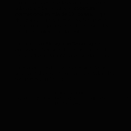
con aplicaciones en el teléfono móvil o en el
ordenador. Además, ofrecen
cobertura
internacional en más de 100 países
, lo que es
ideal para viajar con tu mascota. Si el perro se
pierde en un lugar desconocido, el rastreador
permite encontrarlo rápidamente.
En cambio, un
AirTag
o un SmartTag
solo
funcionará si hay otros dispositivos de la red
cerca, lo que no garantiza una cobertura global.
En esta tabla resumimos estas y otras de las
principales diferencias entre un localizador GPS
para perros y un AirTag:
LOCALIZADOR
CARACTERÍSTICA
GPS PARA
AIRTAG
SM
PERROS PAJ
Alt
me
Blu
v5.