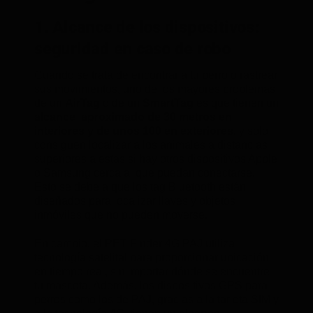
1. Alcance de los dispositivos:
seguridad en caso de robo
Cuando se trata de encontrar a tu perro o rastrear
sus movimientos, uno de los mayores problemas
de un
AirTag
o de un
SmartTag
es que tienen un
alcance aproximado de 30 metros en
interiores y de unos 100 en exteriores
, y solo
consiguen localizar a los animales a distancias
superiores a estas si hay otros dispositivos Apple
o Samsung cerca al que puedan conectarse.
Esto se debe a que los tag Bluetooth están
diseñados para localizar llaves y objetos
inmóviles que no pueden moverse.
En cambio, el PET Finder 4G PAJ utiliza
tecnología satelital para proporcionar ubicación
en tiempo real, sin importar dónde se encuentre
tu mascota. Además, los dispositivos GPS para
perros como los de PAJ, gracias a la tarjeta SIM y