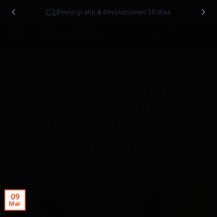
Envío gratis & devoluciones 30 días
0
AirTag, SmartTag,
localizador GPS:
descubre la mejor
opción para perros
09
Mar