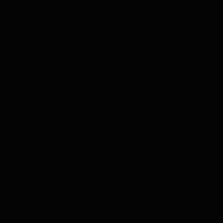
Regalos Día del Padre: los
Mini localizadores PAJ:
mejores localizadores de
ventajas y funciones
PAJ GPS
Deja una respuesta
Tu dirección de correo electrónico no será
publicada.
Los campos obligatorios están marcados
con
*
Comentario
*
Nombre
*