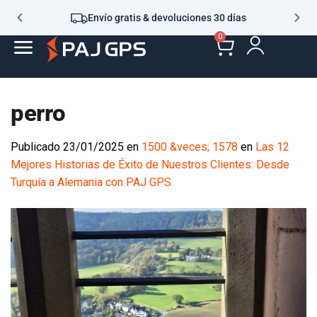
Envío gratis & devoluciones 30 días
0
perro
Publicado
23/01/2025
en
1500 &veces; 1578
en
Las 12
Mejores Historias de Éxito de Nuestros Clientes: Desde
Turquía a Alemania con PAJ GPS