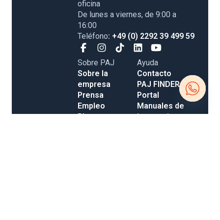
oficina
De lunes a viernes, de 9:00 a
16:00
Teléfono
: +49 (0) 2292 39 499 59
Sobre PAJ
Ayuda
Sobre la
Contacto
empresa
PAJ FINDER
Prensa
Portal
Empleo
Manuales de
Open
Blog
instrucciones
Tienda
Métodos de
chaty
Gastos de
pago
envío y entrega
Opiniones