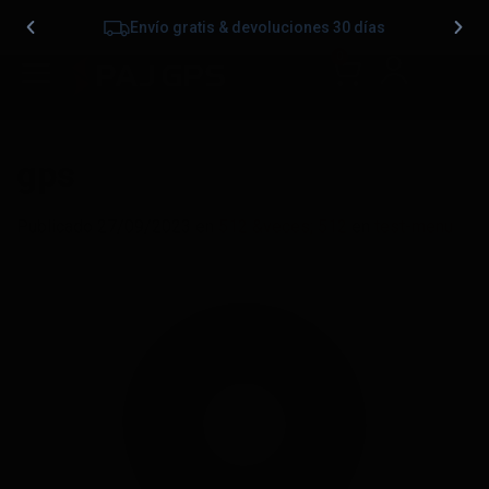
Envío gratis & devoluciones 30 días
0
gps
Publicado
27/09/2023
en
512 &veces; 512
en
test-menu