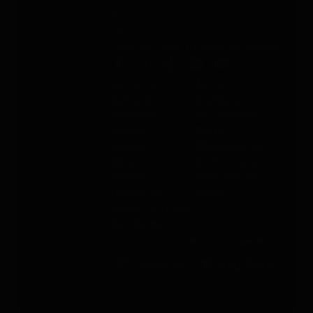
oficina
De lunes a viernes, de 9:00 a
16:00
Teléfono
: +49 (0) 2292 39 499 59
Sobre PAJ
Ayuda
Sobre la
Contacto
empresa
PAJ FINDER
Prensa
Portal
Empleo
Manuales de
Blog
instrucciones
Tienda
Métodos de
Gastos de
pago
envío y entrega
Opiniones