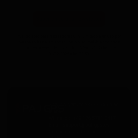
Suscribirse a la newsletter
*Válido solo para rastreadores GPS. Limitado a un uso por
persona y hasta 4 dispositivos. No acumulable con otros
cupones. Accesorios excluidos. Oferta válida hasta el
31/12/2026 a las 23:59.
Servicio gratuito 24/7 - 365 días
al año
Whatsapp
: +49 176 5781 0417
Email
: support@paj-gps.es
Contacto durante el horario de