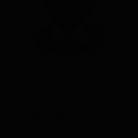
Trackbacks están cerrados, pero puedes
publicar un comentario
.
←
Anterior
Siguiente
→
Deja una respuesta
Tu dirección de correo electrónico no será
publicada.
Los campos obligatorios están marcados
con
*