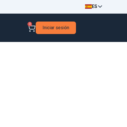
ES
0
Iniciar sesión