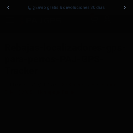
Envío gratis & devoluciones 30 días
0
Rebajas-localizadores-gps-
para-perros-PAJ-GPS-
Tracker
Publicado
15/05/2025
en
187 &veces; 518
en
Summer
Sale (1) 2025 – Homepage Banner