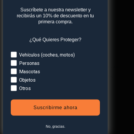
Suscríbete a nuestra newsletter y
Correo electrónico
*
recibirás un 10% de descuento en tu
primera compra.
¿Qué Quieres Proteger?
Web
Devices
Vehículos (coches, motos)
Personas
Guarda mi nombre, correo electrónico y web en
Mascotas
este navegador para la próxima vez que comente.
Objetos
Otros
Suscribirme ahora
No, gracias.