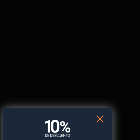
Trackbacks están cerrados, pero puedes
publicar un comentario
.
←
Anterior
Siguiente
→
Deja una respuesta
Tu dirección de correo electrónico no será
publicada.
Los campos obligatorios están marcados
con
*
Comentario
*
Nombre
*