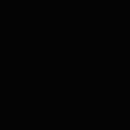
Servicio gratuito 24/7 - 365 días
al año
Whatsapp
: +49 176 5781 0417
Email
: support@paj-gps.es
Contacto durante el horario de
oficina
De lunes a viernes, de 9:00 a
16:00
Teléfono
: +49 (0) 2292 39 499 59
Sobre PAJ
Ayuda
Sobre la
Contacto
empresa
PAJ FINDER
Prensa
Portal
Empleo
Manuales de
Blog
instrucciones