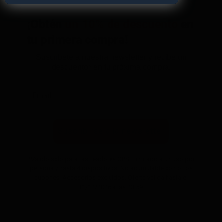
¡Obtén
un 10% de descuento
en
tu primera compra!
Suscríbete a nuestra newsletter y recibe un
descuento* en tu próxima compra.
Suscribirse a la newsletter
*Válido solo para rastreadores GPS. Limitado a un uso por
persona y hasta 4 dispositivos. No acumulable con otros
cupones. Accesorios excluidos. Oferta válida hasta el
31/12/2026 a las 23:59.