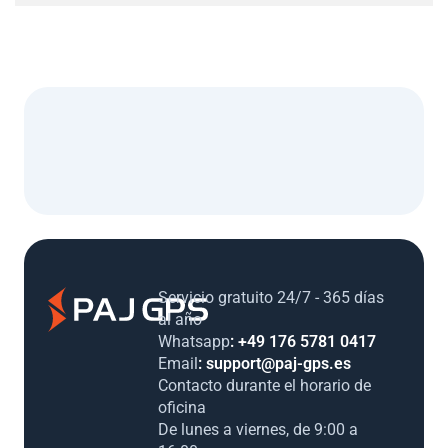
Servicio gratuito 24/7 - 365 días al
año
Whatsapp
: +49 176 5781 0417
Email
: support@paj-gps.es
Contacto durante el horario de
oficina
De lunes a viernes, de 9:00 a