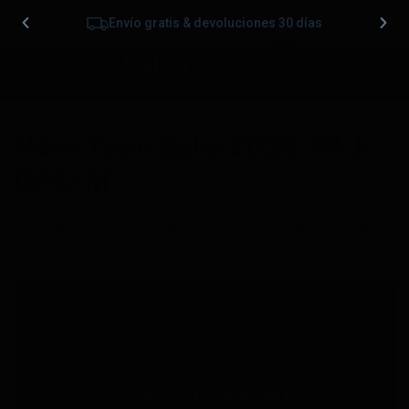
Envío gratis & devoluciones 30 días
0
New-Year-Sale-2026-PAJ-
GPS-M
Publicado
16/01/2026
en
658 &veces; 400
en
New Year’s
Sale 2026 – Shop Banner