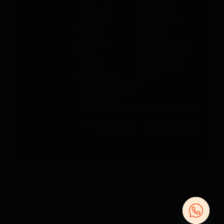
Sobre la
Contacto
empresa
PAJ FINDER
Prensa
Portal
Empleo
Manuales de
Blog
instrucciones
Tienda
Métodos de
Gastos de
pago
envío y entrega
Opiniones
Condiciones Generales de Contratación
Derecho de desistimiento
Información legal
Política de privacidad
Accesibilidad
Mapa del sitio