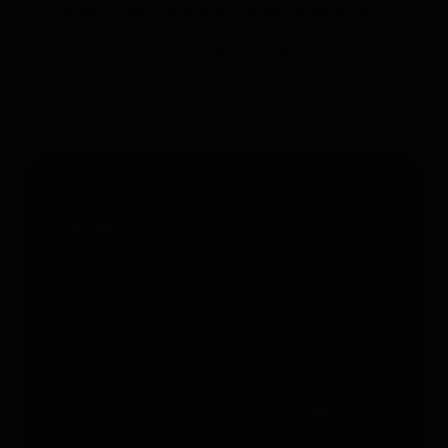
persona y hasta 4 dispositivos. No acumulable con otros
cupones. Accesorios excluidos. Oferta válida hasta el
31/12/2026 a las 23:59.
Servicio gratuito 24/7 - 365 días
al año
Whatsapp
: +49 176 5781 0417
Email
: support@paj-gps.es
Contacto durante el horario de
oficina
De lunes a viernes, de 9:00 a
16:00
Teléfono
: +49 (0) 2292 39 499 59
Sobre PAJ
Ayuda