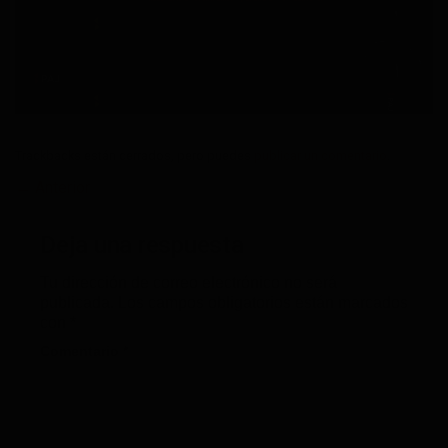
Trackbacks están cerrados, pero puedes
publicar un comentario
.
←
Anterior
Deja una respuesta
Tu dirección de correo electrónico no será
publicada.
Los campos obligatorios están marcados
con
*
Comentario
*