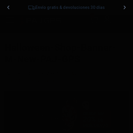
Envío gratis & devoluciones 30 días
0
Halloween-Shop-Banner-
M-New-PAJ-GPS
Publicado
08/10/2025
en
1080 &veces; 600
en
Halloween
Sale 2025 – Shop Banner