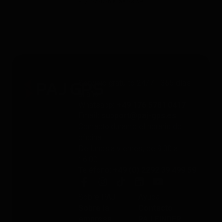
31/12/2026 a las 23:59.
Servicio gratuito 24/7 - 365 días
al año
Whatsapp
: +49 176 5781 0417
Email
: support@paj-gps.es
Contacto durante el horario de
oficina
De lunes a viernes, de 9:00 a
16:00
Teléfono
: +49 (0) 2292 39 499 59
Sobre PAJ
Ayuda
Sobre la
Contacto
empresa
PAJ FINDER