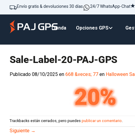
Envío gratis & devoluciones 30 días
24/7 WhatsApp-Chat
Tienda
Opciones GPS
Gest
Sale-Label-20-PAJ-GPS
Publicado
08/10/2025
en
668 &veces; 77
en
Halloween Sa
Trackbacks están cerrados, pero puedes
publicar un comentario
.
Siguiente
→