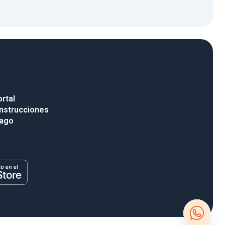
rtal
nstrucciones
pago