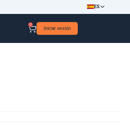
ES
0
Iniciar sesión