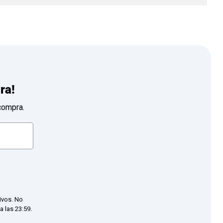
ra!
compra.
ivos. No
 las 23:59.