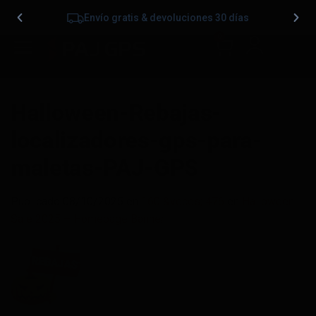
Envío gratis & devoluciones 30 días
0
Halloween-Rebajas-
localizadores-gps-para-
maletas-PAJ-GPS
Publicado
08/10/2025
en
160 &veces; 476
en
Halloween
Sale 2025 – Homepage Banner