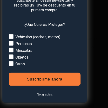
Suscríbete a nuestra newsletter y
recibirás un 10% de descuento en tu
primera compra.
Web
¿Qué Quieres Proteger?
Devices
Vehículos (coches, motos)
Guarda mi nombre, correo electrónico y web en
Personas
este navegador para la próxima vez que comente.
Mascotas
Objetos
Otros
Suscribirme ahora
No, gracias.
¡Obtén
un 10% de descuento
en