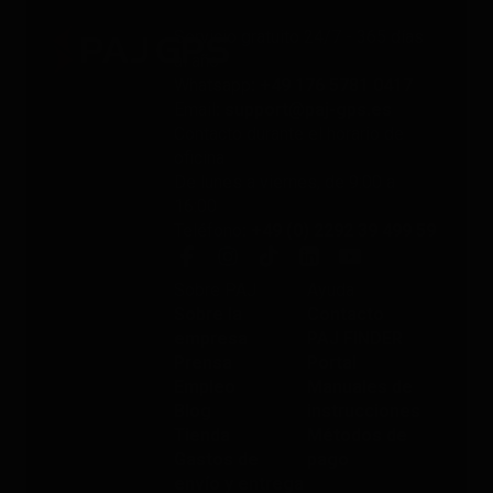
Servicio gratuito 24/7 - 365 días
al año
Whatsapp
: +49 176 5781 0417
Email
: support@paj-gps.es
Contacto durante el horario de
oficina
De lunes a viernes, de 9:00 a
16:00
Teléfono
: +49 (0) 2292 39 499 59
Sobre PAJ
Ayuda
Sobre la
Contacto
empresa
PAJ FINDER
Prensa
Portal
Empleo
Manuales de
Blog
instrucciones
Tienda
Métodos de
Gastos de
pago
envío y entrega