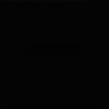
tu primera compra!
Suscríbete a nuestra newsletter y recibe un
descuento* en tu próxima compra.
Suscribirse a la newsletter
*Válido solo para rastreadores GPS. Limitado a un uso por
persona y hasta 4 dispositivos. No acumulable con otros
cupones. Accesorios excluidos. Oferta válida hasta el
31/12/2026 a las 23:59.