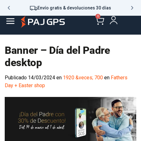
Envío gratis & devoluciones 30 días
0
Banner – Día del Padre
desktop
Publicado
14/03/2024
en
1920 &veces; 700
en
Fathers
Day + Easter shop