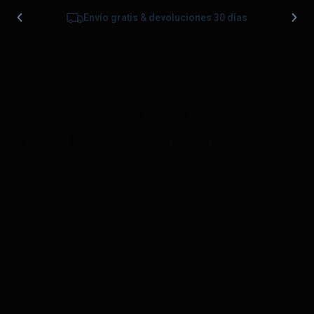
Envío gratis & devoluciones 30 días
0
COMPACT-Finder-4G-PAJ-
GPS-Tracker-lateral
Publicado
12/03/2024
en
2560 &veces; 2560
en
COMPACT Finder 4G – Producto