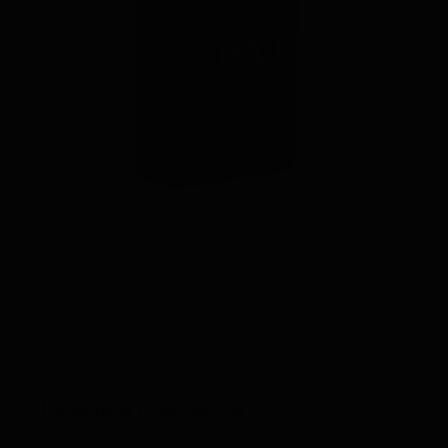
Trackbacks están cerrados, pero puedes
publicar un comentario
.
←
Anterior
Deja una respuesta
Tu dirección de correo electrónico no será