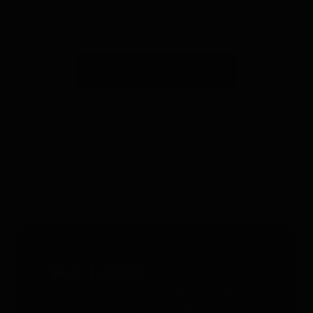
Suscribirse a la newsletter
*Válido solo para rastreadores GPS. Limitado a un uso por
persona y hasta 4 dispositivos. No acumulable con otros
cupones. Accesorios excluidos. Oferta válida hasta el
31/12/2026 a las 23:59.
Servicio gratuito 24/7 - 365 días
al año
Whatsapp
: +49 176 5781 0417
Email
: support@paj-gps.es