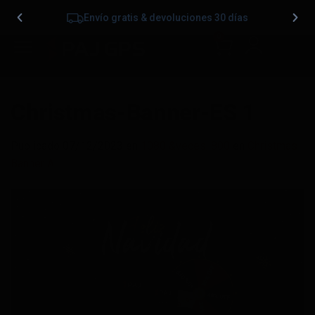
Envío gratis & devoluciones 30 días
0
Christmas-Banner-ES 1
Publicado
07/12/2023
en
1080 &veces; 800
en
Christmas
Banner A