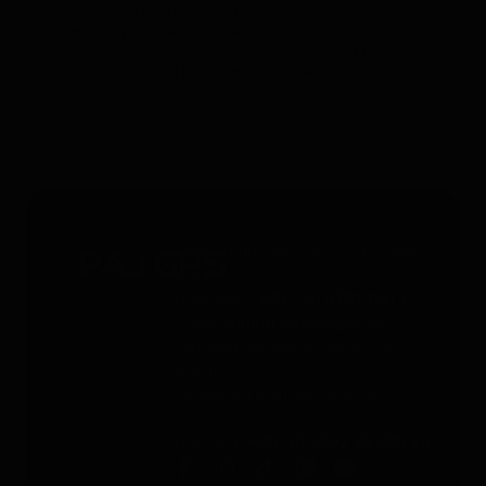
*Válido solo para rastreadores GPS. Limitado a un uso por
persona y hasta 4 dispositivos. No acumulable con otros
cupones. Accesorios excluidos. Oferta válida hasta el
31/12/2026 a las 23:59.
Servicio gratuito 24/7 - 365 días
al año
Whatsapp
: +49 176 5781 0417
Email
: support@paj-gps.es
Contacto durante el horario de
oficina
De lunes a viernes, de 9:00 a
16:00
Teléfono
: +49 (0) 2292 39 499 59