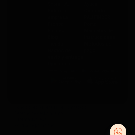
Sobre PAJ
Ayuda
Sobre la
Contacto
empresa
PAJ FINDER
Prensa
Portal
Empleo
Manuales de
Blog
instrucciones
Tienda
Métodos de
Gastos de
pago
envío y entrega
Opiniones
Condiciones Generales de Contratación
Derecho de desistimiento
Información legal
Política de privacidad
Accesibilidad