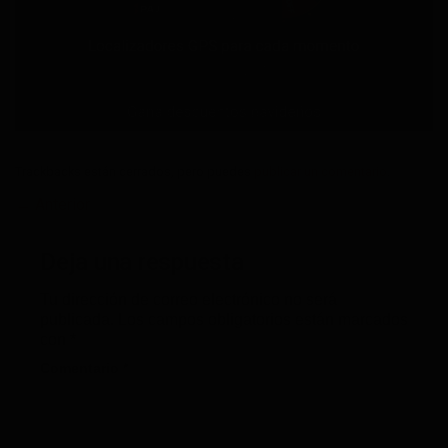
Trackbacks están cerrados, pero puedes
publicar un comentario
.
←
Anterior
Deja una respuesta
Tu dirección de correo electrónico no será
publicada.
Los campos obligatorios están marcados
con
*
Comentario
*