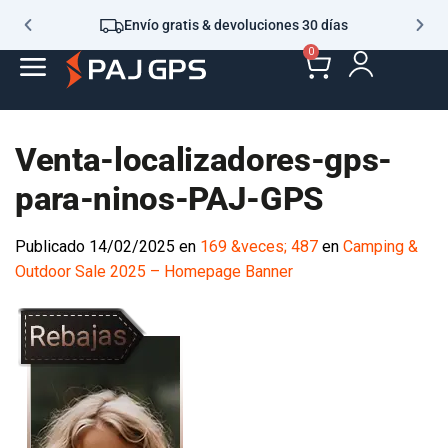
Envío gratis & devoluciones 30 días
0
Venta-localizadores-gps-
para-ninos-PAJ-GPS
Publicado
14/02/2025
en
169 &veces; 487
en
Camping &
Outdoor Sale 2025 – Homepage Banner