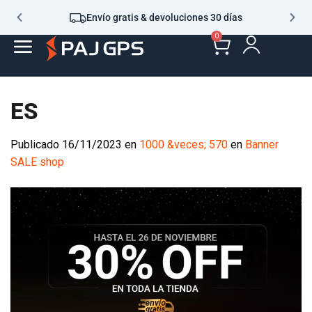
Envío gratis & devoluciones 30 días
0
ES
Publicado
16/11/2023
en
1000 &veces; 570
en
Banner
SALE shop