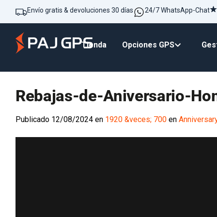
Envío gratis & devoluciones 30 días
24/7 WhatsApp-Chat
Tienda
Opciones GPS
Gest
Rebajas-de-Aniversario-H
Publicado
12/08/2024
en
1920 &veces; 700
en
Anniversar