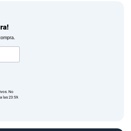
ra!
 compra.
ivos. No
 las 23:59.