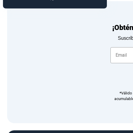
¡Obté
Suscríb
*Válido
acumulable