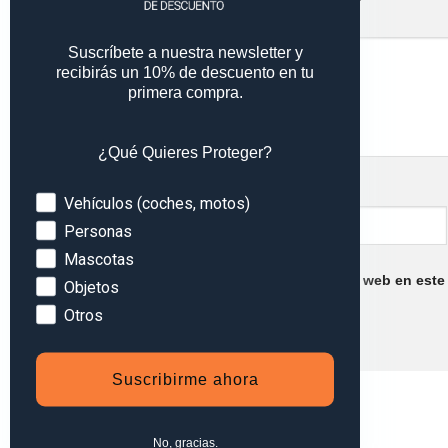
Comentario
*
Suscríbete a nuestra newsletter y
recibirás un 10% de descuento en tu
primera compra.
¿Qué Quieres Proteger?
Nombre
*
Devices
Vehículos (coches, motos)
Personas
Mascotas
Guarda mi nombre, correo electrónico y web en este
Objetos
Otros
Suscribirme ahora
No, gracias.