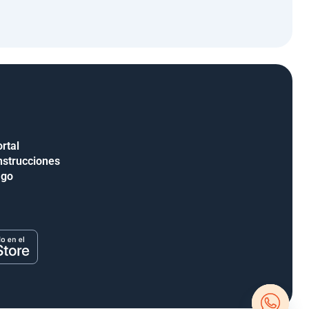
rtal
nstrucciones
ago