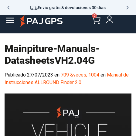
Envío gratis & devoluciones 30 días
0
Mainpiture-Manuals-
DatasheetsVH2.04G
Publicado
27/07/2023
en
709 &veces; 1004
en
Manual de
Instrucciones ALLROUND Finder 2.0