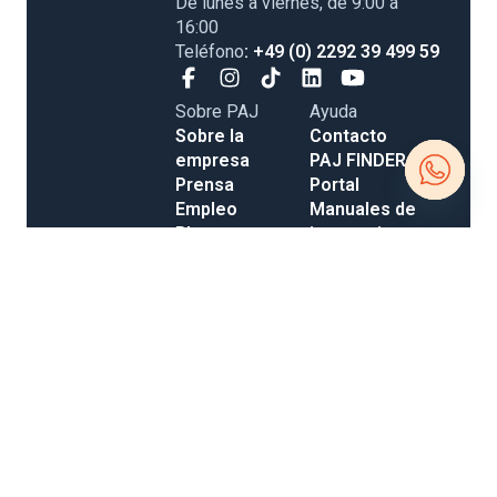
De lunes a viernes, de 9:00 a
16:00
Teléfono
: +49 (0) 2292 39 499 59
Sobre PAJ
Ayuda
Sobre la
Contacto
empresa
PAJ FINDER
Prensa
Portal
Empleo
Manuales de
Open
Blog
instrucciones
Tienda
Métodos de
chaty
Gastos de
pago
envío y entrega
Opiniones
Condiciones Generales de Contratación