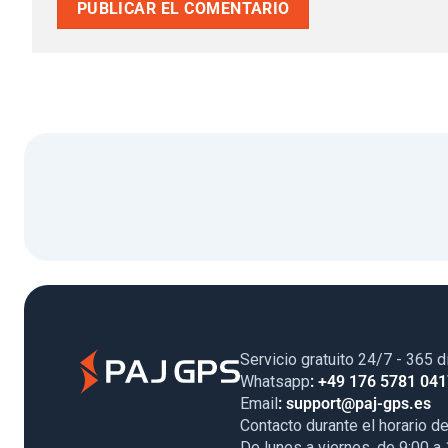
Servicio gratuito 24/7 - 365 d
Whatsapp
: +49 176 5781 04
Email
: support@paj-gps.es
Contacto durante el horario de
De lunes a viernes, de 9:00 a