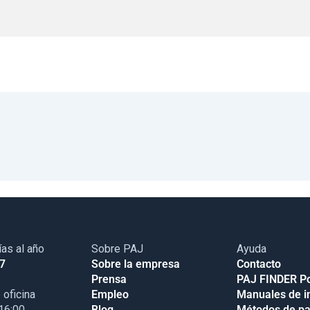
ías al año
Sobre PAJ
Ayuda
17
Sobre la empresa
Contacto
Prensa
PAJ FINDER Po
 oficina
Empleo
Manuales de i
 16:00
Blog
Métodos de p