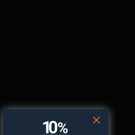
Trackbacks están cerrados, pero puedes
publicar un comentario
.
Siguiente
→
Deja una respuesta
Tu dirección de correo electrónico no será
publicada.
Los campos obligatorios están marcados
con
*
Comentario
*
Nombre
*