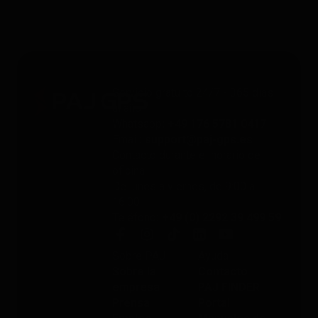
Servicio gratuito 24/7 - 365 días
al año
Whatsapp
: +49 176 5781 0417
Email
: support@paj-gps.es
Contacto durante el horario de
oficina
De lunes a viernes, de 9:00 a
16:00
Teléfono
: +49 (0) 2292 39 499 59
Sobre PAJ
Ayuda
Sobre la
Contacto
empresa
PAJ FINDER
Prensa
Portal