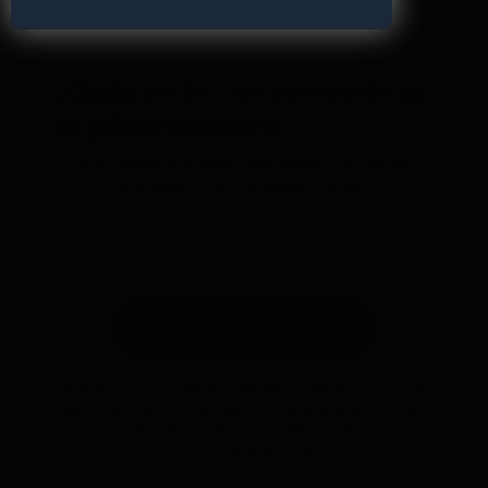
¡Obtén
un 10% de descuento
en
tu primera compra!
Suscríbete a nuestra newsletter y recibe un
descuento* en tu próxima compra.
Suscribirse a la newsletter
*Válido solo para rastreadores GPS. Limitado a un uso por
persona y hasta 4 dispositivos. No acumulable con otros
cupones. Accesorios excluidos. Oferta válida hasta el
31/12/2026 a las 23:59.