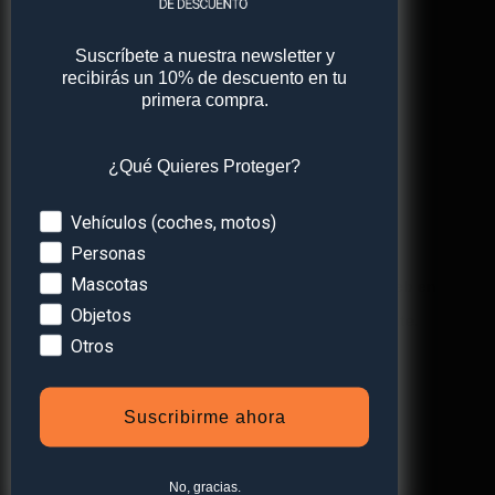
Suscríbete a nuestra newsletter y
recibirás un 10% de descuento en tu
Correo electrónico
*
primera compra.
¿Qué Quieres Proteger?
Web
Devices
Vehículos (coches, motos)
Personas
Mascotas
Guarda mi nombre, correo electrónico y web en
Objetos
este navegador para la próxima vez que comente.
Otros
Suscribirme ahora
No, gracias.