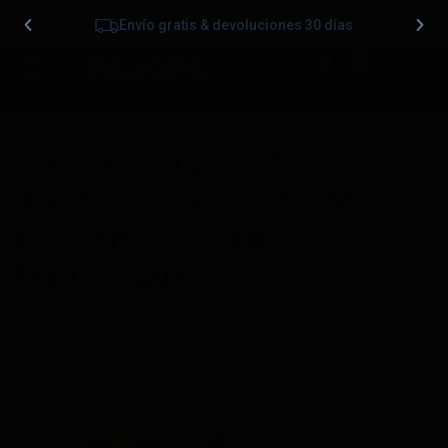
Envío gratis & devoluciones 30 días
0
Gallery Images_PET Finder
4G Mini + PAJ LIGHT Mini –
ES – KB – 17 Feb 2026 – 1.
Main image
Publicado
23/04/2026
en
1200 &veces; 1200
en
PET
Finder 4G Mini