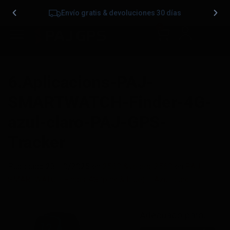
Envío gratis & devoluciones 30 días
0
6.Aplicacions-PAJ-
SMARTWATCH-Finder-4G-
azul-claro-PAJ-GPS-
Tracker
Publicado
23/10/2025
en
2560 &veces; 2560
en
PAJ
SMARTWATCH Finder 4G (pink & blue) – Azul claro