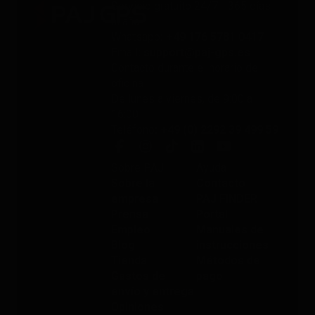
Servicio gratuito 24/7 - 365 días
al año
Whatsapp
: +49 176 5781 0417
Email
: support@paj-gps.es
Contacto durante el horario de
oficina
De lunes a viernes, de 9:00 a
16:00
Teléfono
: +49 (0) 2292 39 499 59
Sobre PAJ
Ayuda
Sobre la
Contacto
empresa
PAJ FINDER
Prensa
Portal
Empleo
Manuales de
Blog
instrucciones
Tienda
Métodos de
Gastos de
pago
envío y entrega
Opiniones