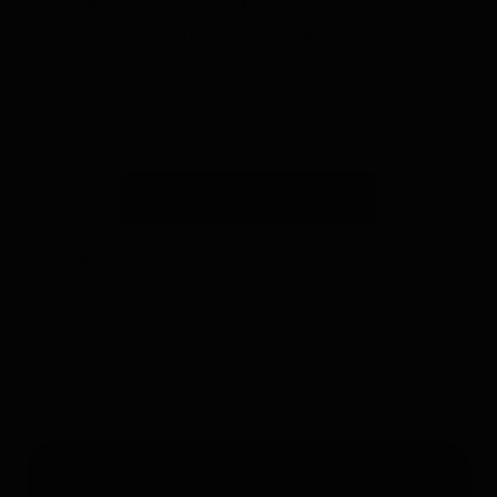
Suscríbete a nuestra newsletter y recibe un
descuento* en tu próxima compra.
Suscribirse a la newsletter
*Válido solo para rastreadores GPS. Limitado a un uso por
persona y hasta 4 dispositivos. No acumulable con otros
cupones. Accesorios excluidos. Oferta válida hasta el
31/12/2026 a las 23:59.