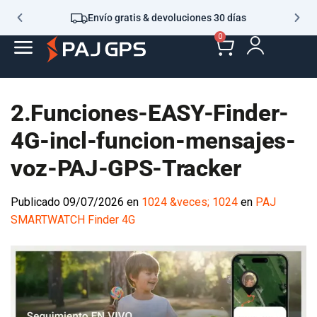
Envío gratis & devoluciones 30 días
0
2.Funciones-EASY-Finder-
4G-incl-funcion-mensajes-
voz-PAJ-GPS-Tracker
Publicado
09/07/2026
en
1024 &veces; 1024
en
PAJ
SMARTWATCH Finder 4G