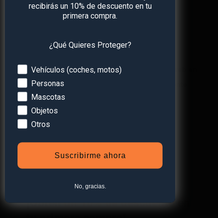
recibirás un 10% de descuento en tu
primera compra.
Web
¿Qué Quieres Proteger?
Devices
Vehículos (coches, motos)
Guarda mi nombre, correo electrónico y web en
Personas
este navegador para la próxima vez que comente.
Mascotas
Objetos
Otros
Suscribirme ahora
No, gracias.
¡Obtén
un 10% de descuento
en
tu primera compra!