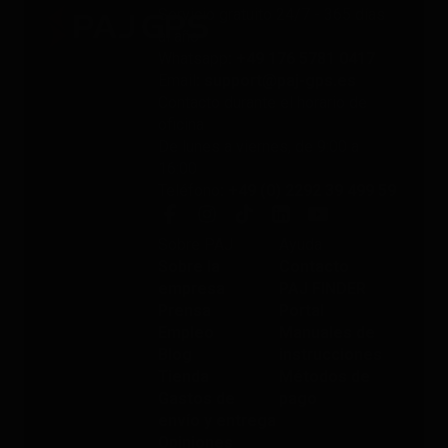
Servicio gratuito 24/7 - 365 días
al año
Whatsapp
: +49 176 5781 0417
Email
: support@paj-gps.es
Contacto durante el horario de
oficina
De lunes a viernes, de 9:00 a
16:00
Teléfono
: +49 (0) 2292 39 499 59
Sobre PAJ
Ayuda
Sobre la
Contacto
empresa
PAJ FINDER
Prensa
Portal
Empleo
Manuales de
Blog
instrucciones
Tienda
Métodos de
Gastos de
pago
envío y entrega
Opiniones