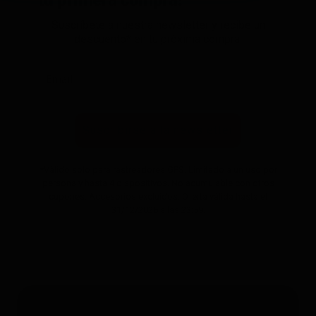
Suscríbete a nuestra newsletter y recibe un
descuento* en tu próxima compra.
Suscribirse a la newsletter
*Válido solo para rastreadores GPS. Limitado a un uso por
persona y hasta 4 dispositivos. No acumulable con otros
cupones. Accesorios excluidos. Oferta válida hasta el
31/12/2026 a las 23:59.