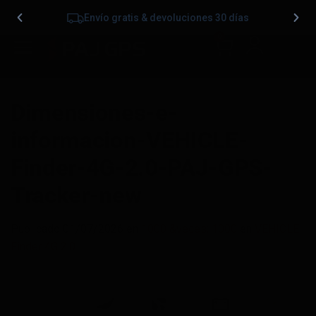
Envío gratis & devoluciones 30 días
0
Dimensiones-e-
informacion-VEHICLE-
Finder-4G-2.0-PAJ-GPS-
Tracker-new
Publicado
01/07/2026
en
1000 &veces; 1000
en
VEHICLE
Finder 4G 2.0