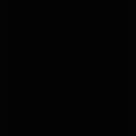
Email
: support@paj-gps.es
Contacto durante el horario de
oficina
De lunes a viernes, de 9:00 a
16:00
Teléfono
: +49 (0) 2292 39 499 59
Sobre PAJ
Ayuda
Sobre la
Contacto
empresa
PAJ FINDER
Prensa
Portal
Empleo
Manuales de
Blog
instrucciones
Tienda
Métodos de
Gastos de
pago
envío y entrega
Opiniones