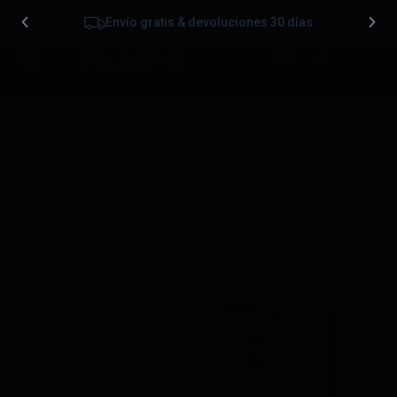
Envío gratis & devoluciones 30 días
0
VEHICLE-Finder-4G-2.0-
PAJ-GPS-Tracker-neu
Publicado
01/07/2026
en
1000 &veces; 1000
en
VEHICLE
Finder 4G 2.0