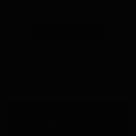
Suscribirse a la newsletter
*Válido solo para rastreadores GPS. Limitado a un uso por
persona y hasta 4 dispositivos. No acumulable con otros
cupones. Accesorios excluidos. Oferta válida hasta el
31/12/2026 a las 23:59.
Servicio gratuito 24/7 - 365 días
al año
Whatsapp
: +49 176 5781 0417