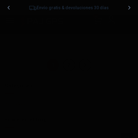
Envío gratis & devoluciones 30 días
0
1
2
Categorías
Ver todos
Busca en el blog