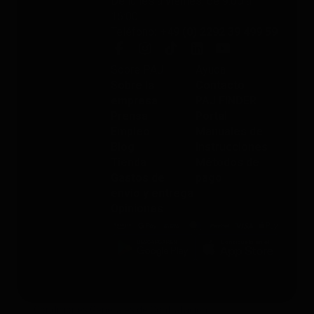
De lunes a viernes, de 9:00 a
16:00
Teléfono
: +49 (0) 2292 39 499 59
Sobre PAJ
Ayuda
Sobre la
Contacto
empresa
PAJ FINDER
Prensa
Portal
Empleo
Manuales de
Blog
instrucciones
Tienda
Métodos de
Gastos de
pago
envío y entrega
Opiniones
Condiciones Generales de Contratación