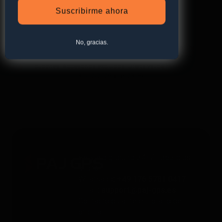
Suscribirme ahora
Suscribirse a la newsletter
No, gracias.
*Válido solo para rastreadores GPS. Limitado a un uso por
persona y hasta 4 dispositivos. No acumulable con otros
cupones. Accesorios excluidos. Oferta válida hasta el
31/12/2026 a las 23:59.
Servicio gratuito 24/7 - 365 días
al año
Whatsapp
: +49 176 5781 0417
Email
: support@paj-gps.es
Contacto durante el horario de
oficina