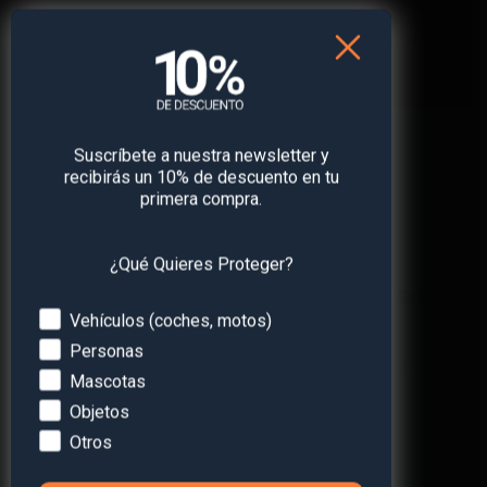
Suscríbete a nuestra newsletter y
recibirás un 10% de descuento en tu
primera compra.
¿Qué Quieres Proteger?
¡Obtén
un 10% de descuento
en
Devices
Vehículos (coches, motos)
tu primera compra!
Personas
Suscríbete a nuestra newsletter y recibe un
Mascotas
descuento* en tu próxima compra.
Objetos
Otros