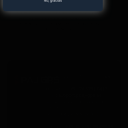
No, gracias
*Válido solo para rastreadores GPS. Limitado a un uso por
persona y hasta 4 dispositivos. No acumulable con otros
cupones. Accesorios excluidos. Oferta válida hasta el
31/12/2026 a las 23:59.
Servicio gratuito 24/7 - 365 días
al año
Whatsapp
: +49 176 5781 0417
Email
: support@paj-gps.es
Contacto durante el horario de
oficina
De lunes a viernes, de 9:00 a
16:00
Teléfono
: +49 (0) 2292 39 499 59