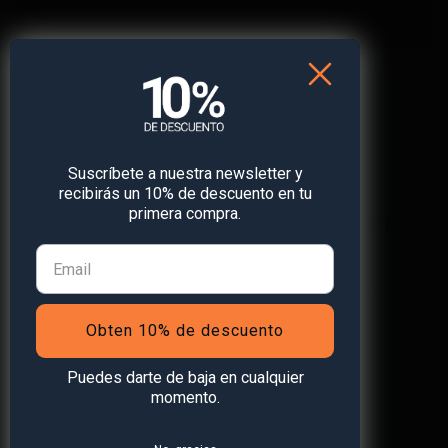
Suscríbete a nuestra newsletter y
recibirás un 10% de descuento en tu
primera compra.
¡Obtén
un 10% de descuento
en
tu primera compra!
Suscríbete a nuestra newsletter y recibe un
descuento* en tu próxima compra.
Obten 10% de descuento
Puedes darte de baja en cualquier
momento.
Suscribirse a la newsletter