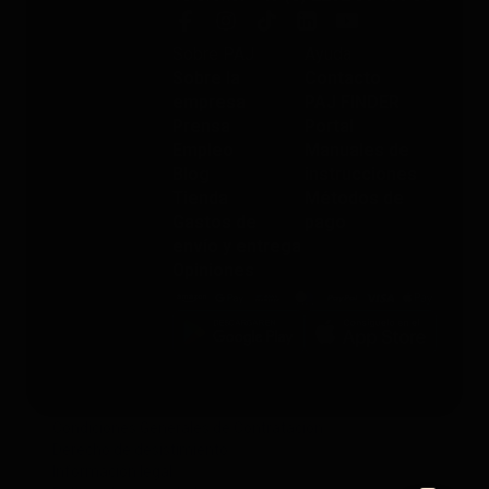
Sobre PAJ
Ayuda
Sobre la
Contacto
empresa
PAJ FINDER
Prensa
Portal
Empleo
Manuales de
Blog
instrucciones
Tienda
Métodos de
Gastos de
pago
envío y entrega
Opiniones
Condiciones Generales de Contratación
Derecho de desistimiento
Información legal