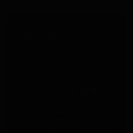
Servicio gratuito 24/7 - 365 días
al año
Whatsapp
: +49 176 5781 0417
Email
: support@paj-gps.es
Contacto durante el horario de
oficina
De lunes a viernes, de 9:00 a
16:00
Teléfono
: +49 (0) 2292 39 499 59
Sobre PAJ
Ayuda
Sobre la
Contacto
empresa
PAJ FINDER
Prensa
Portal
Empleo
Manuales de
Blog
instrucciones