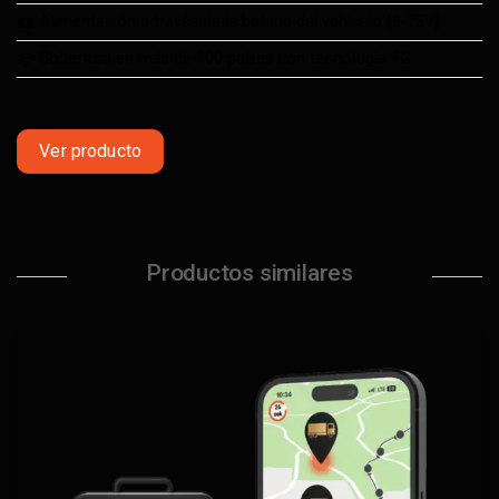
Alimentación a través de la batería del vehículo (9-75V)
Cobertura en más de 100 países con tecnología 4G
Ver producto
Productos similares