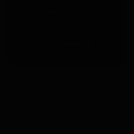
Tienda
Métodos de
Gastos de
pago
envío y entrega
Opiniones
Condiciones Generales de Contratación
Derecho de desistimiento
Información legal
Política de privacidad
Accesibilidad
Mapa del sitio