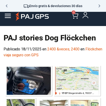
Envío gratis & devoluciones 30 días
0
PAJ stories Dog Flöckchen
Publicado
18/11/2025
en
2400 &veces; 2400
en
Flöckchen
viaja seguro con GPS