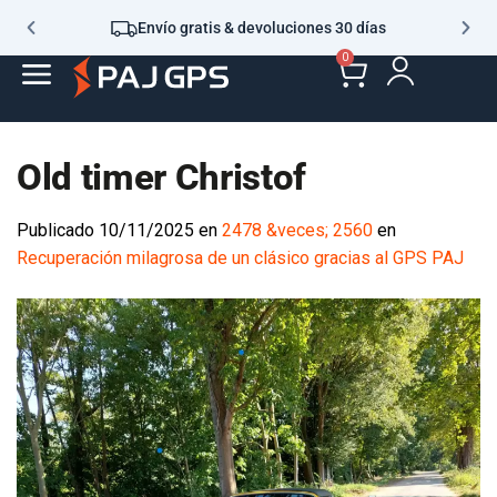
Envío gratis & devoluciones 30 días
0
Old timer Christof
Publicado
10/11/2025
en
2478 &veces; 2560
en
Recuperación milagrosa de un clásico gracias al GPS PAJ