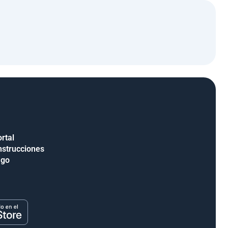
rtal
nstrucciones
ago