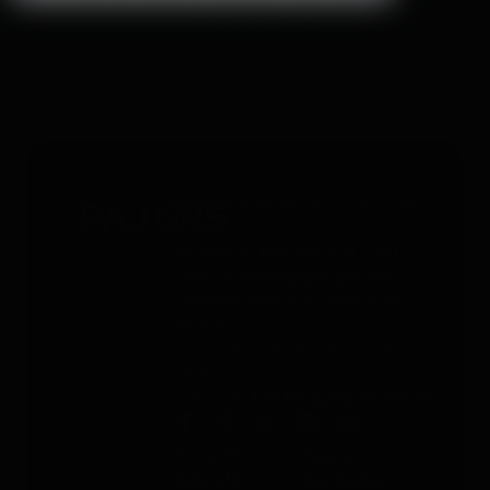
cupones. Accesorios excluidos. Oferta válida hasta el
31/12/2026 a las 23:59.
Servicio gratuito 24/7 - 365 días
al año
Whatsapp
: +49 176 5781 0417
Email
: support@paj-gps.es
Contacto durante el horario de
oficina
De lunes a viernes, de 9:00 a
16:00
Teléfono
: +49 (0) 2292 39 499 59
Sobre PAJ
Ayuda
Sobre la
Contacto