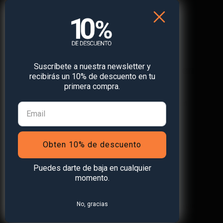
Suscríbete a nuestra newsletter y
¡Obtén
un 10% de descuento
en
recibirás un 10% de descuento en tu
tu primera compra!
primera compra.
Suscríbete a nuestra newsletter y recibe un
descuento* en tu próxima compra.
Obten 10% de descuento
Puedes darte de baja en cualquier
Suscribirse a la newsletter
momento.
No, gracias
*Válido solo para rastreadores GPS. Limitado a un uso por
persona y hasta 4 dispositivos. No acumulable con otros