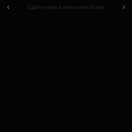
Envío gratis & devoluciones 30 días
0
PAJ Stories Car Dirk
Publicado
04/11/2025
en
1920 &veces; 2560
en
Vigilancia
atenta… y una anécdota divertida gracias a PAJ GPS