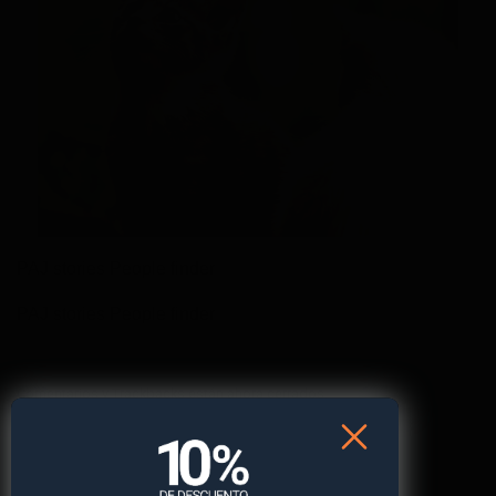
PAJ stories People finder
PAJ stories People finder
Comentarios y Trackbacks están ahora cerrados.