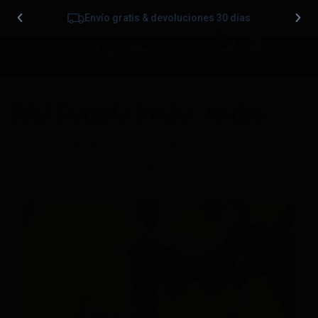
Envío gratis & devoluciones 30 días
0
PAJ People finder André
Publicado
17/11/2025
en
1179 &veces; 1162
en
Una
parada inesperada camino a casa 🐾