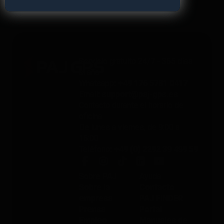
Servicio gratuito 24/7 - 365 días
al año
Whatsapp
: +49 176 5781 0417
Email
: support@paj-gps.es
Contacto durante el horario de
oficina
De lunes a viernes, de 9:00 a
16:00
Teléfono
: +49 (0) 2292 39 499 59
Sobre PAJ
Ayuda
Sobre la
Contacto
empresa
PAJ FINDER
Prensa
Portal
Empleo
Manuales de