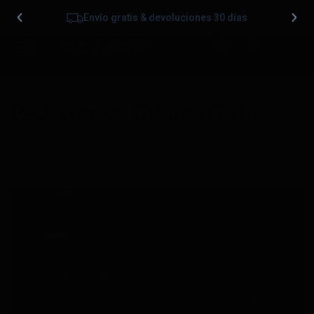
Envío gratis & devoluciones 30 días
0
PAJ stories BrianonTour
Publicado
18/11/2025
en
1440 &veces; 2560
en
Un road
trip legendario por la Costa Este con GPS