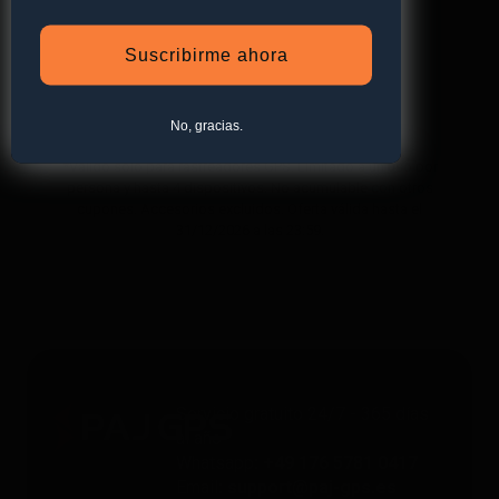
Suscribirme ahora
Suscribirse a la newsletter
No, gracias.
*Válido solo para rastreadores GPS. Limitado a un uso por
persona y hasta 4 dispositivos. No acumulable con otros
cupones. Accesorios excluidos. Oferta válida hasta el
31/12/2026 a las 23:59.
Servicio gratuito 24/7 - 365 días
al año
Whatsapp
: +49 176 5781 0417
Email
: support@paj-gps.es