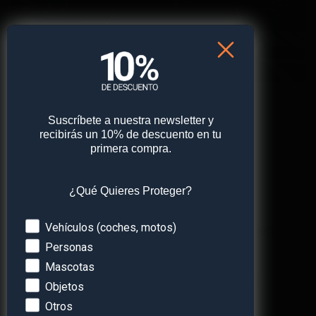
Comentarios y Trackbacks están ahora cerrados.
Suscríbete a nuestra newsletter y
recibirás un 10% de descuento en tu
primera compra.
¿Qué Quieres Proteger?
Devices
Vehículos (coches, motos)
¡Obtén
un 10% de descuento
en
Personas
tu primera compra!
Mascotas
Suscríbete a nuestra newsletter y recibe un
Objetos
descuento* en tu próxima compra.
Otros