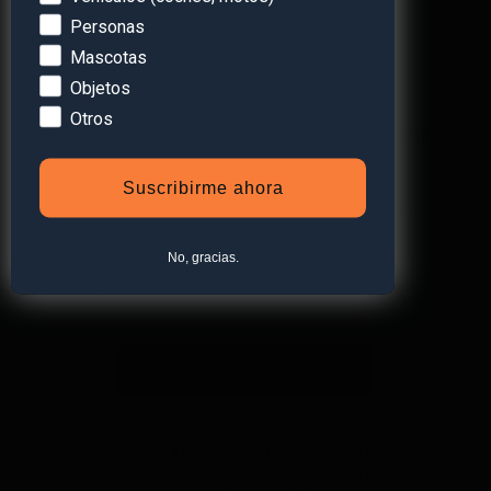
Personas
Mascotas
Objetos
Otros
¡Obtén
un 10% de descuento
en
tu primera compra!
Suscribirme ahora
Suscríbete a nuestra newsletter y recibe un
descuento* en tu próxima compra.
No, gracias.
Suscribirse a la newsletter
*Válido solo para rastreadores GPS. Limitado a un uso por
persona y hasta 4 dispositivos. No acumulable con otros
cupones. Accesorios excluidos. Oferta válida hasta el