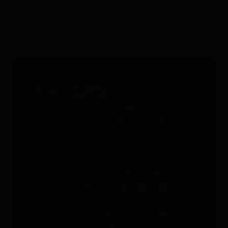
31/12/2026 a las 23:59.
Servicio gratuito 24/7 - 365 días
al año
Whatsapp
: +49 176 5781 0417
Email
: support@paj-gps.es
Contacto durante el horario de
oficina
De lunes a viernes, de 9:00 a
16:00
Teléfono
: +49 (0) 2292 39 499 59
Sobre PAJ
Ayuda
Sobre la
Contacto
empresa
PAJ FINDER