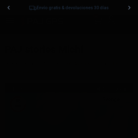
Envío gratis & devoluciones 30 días
0
PAJ stories Michi
Publicado
18/11/2025
en
1080 &veces; 2340
en
Registro
de viajes sencillo y conforme a la ley con PAJ