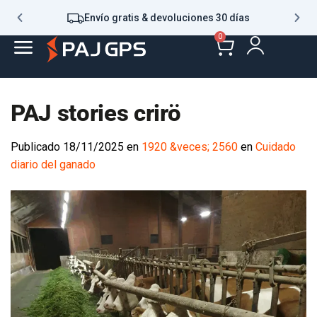
Envío gratis & devoluciones 30 días
0
PAJ stories crirö
Publicado
18/11/2025
en
1920 &veces; 2560
en
Cuidado
diario del ganado