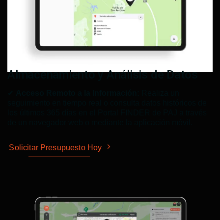
Almacenamiento y Análisis de Datos
✔
Acceso Remoto a la Información:
Realiza un
seguimiento en tiempo real o consulta datos históricos de
los últimos 365 días en el Portal FINDER de PAJ a través
de un navegador web o mediante la aplicación móvil.
Solicitar Presupuesto Hoy