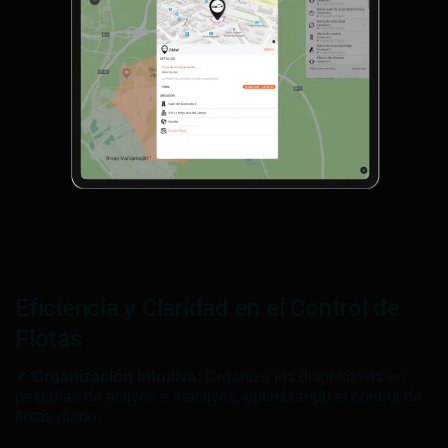
Eficiencia y Claridad en el Control de
Flotas
✔
Organización Intuitiva
: Organiza los dispositivos en
pestañas de activos e inactivos, optimizando el control de
flotas diario.