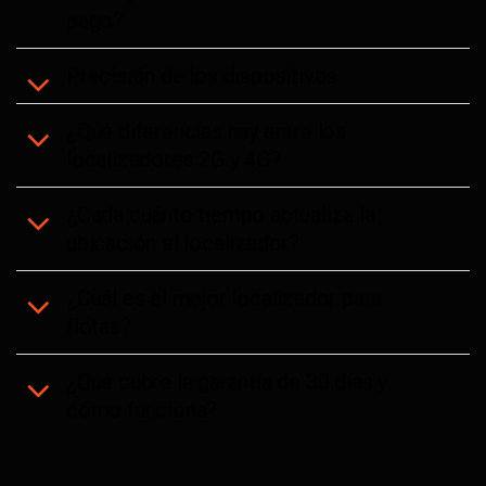
pago?
Precisión de los dispositivos
¿Qué diferencias hay entre los
localizadores 2G y 4G?
¿Cada cuánto tiempo actualiza la
ubicación el localizador?
¿Cuál es el mejor localizador para
flotas?
¿Qué cubre la garantía de 30 días y
cómo funciona?