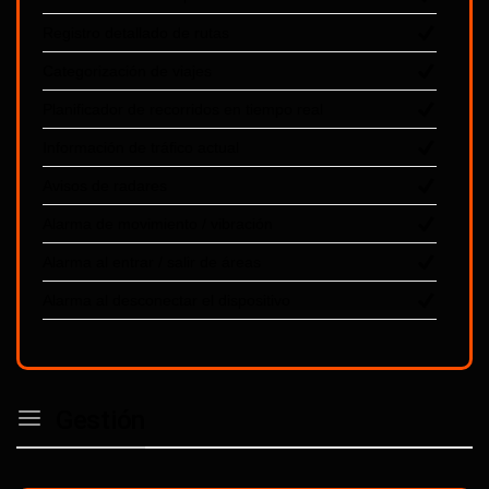
Registro detallado de rutas
Categorización de viajes
Planificador de recorridos en tiempo real
Información de tráfico actual
Avisos de radares
Alarma de movimiento / vibración
Alarma al entrar / salir de áreas
Alarma al desconectar el dispositivo
Gestión