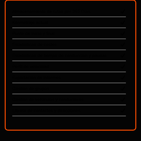
Almacenamiento de rutas por 365 Días
Kilometraje actual
Punto de inicio y final
Estadísticas de costes
Estadísticas de tiempo de conducción y pausas
Perfil de velocidad
Exportación de informes
Gestión de grupos
Gestión de vehículos y conductores
Libreta de contactos y direcciones