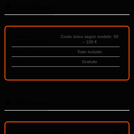
Condiciones
Hardware /
Costo único según modelo: 50
Localizador GPS
– 100 €
Software / App
Todo incluido
Envío
Gratuito
Funciones
Localización en tiempo real