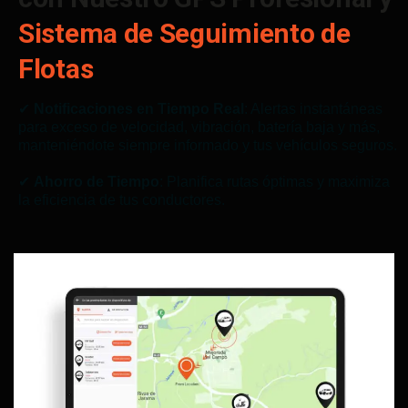
Sistema de Seguimiento de
Flotas
✔
Notificaciones en Tiempo Real
: Alertas instantáneas
para exceso de velocidad, vibración, batería baja y más,
manteniéndote siempre informado y tus vehículos seguros.
✔
Ahorro de Tiempo
: Planifica rutas óptimas y maximiza
la eficiencia de tus conductores.