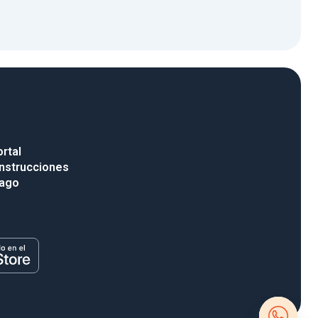
rtal
nstrucciones
pago