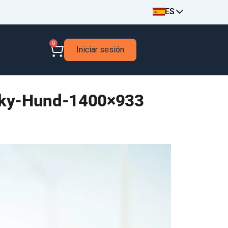
ES
0
Iniciar sesión
sky-Hund-1400×933