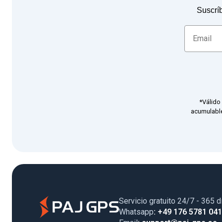
Suscríb
*Válido
acumulable
Servicio gratuito 24/7 - 365 d
Whatsapp
: +49 176 5781 04