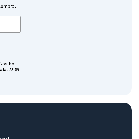
 compra.
ivos. No
 las 23:59.