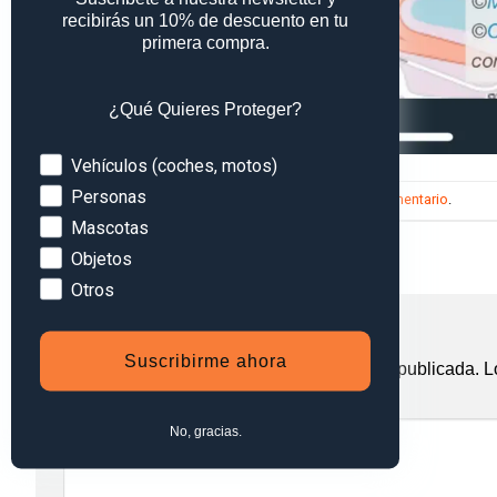
recibirás un 10% de descuento en tu
primera compra.
¿Qué Quieres Proteger?
Devices
Vehículos (coches, motos)
Personas
Trackbacks están cerrados, pero puedes
publicar un comentario
.
Mascotas
←
Anterior
Objetos
Siguiente
→
Otros
Deja una respuesta
Suscribirme ahora
Tu dirección de correo electrónico no será publicada.
L
Comentario
*
No, gracias.