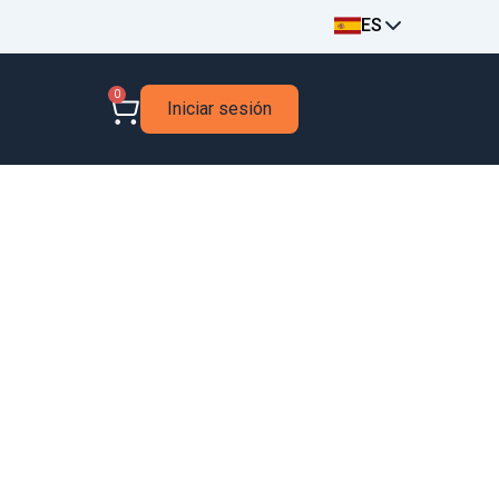
ES
0
Iniciar sesión