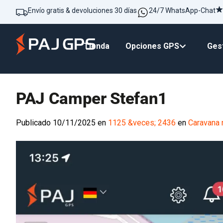
Envío gratis & devoluciones 30 días
24/7 WhatsApp-Chat
Tienda
Opciones GPS
Gest
PAJ Camper Stefan1
Publicado
10/11/2025
en
1125 &veces; 2436
en
Caravana 