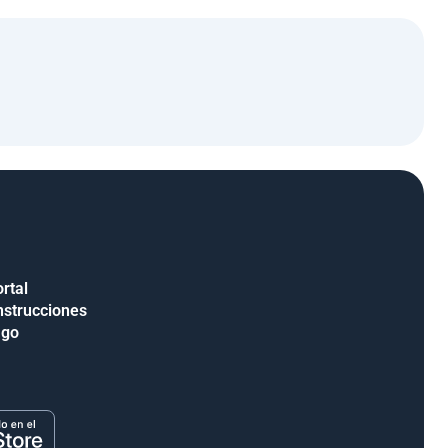
rtal
nstrucciones
ago