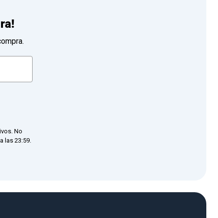
ra!
compra.
ivos. No
 las 23:59.