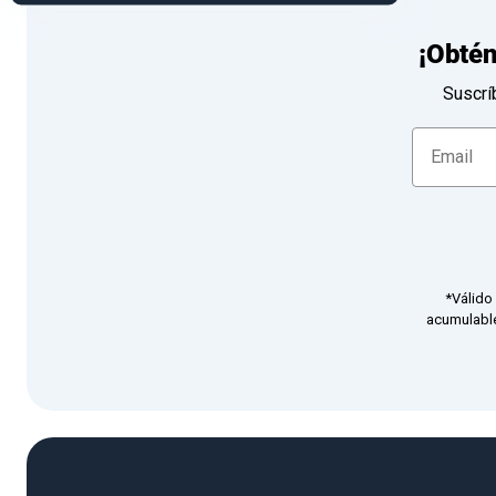
¡Obté
Suscrí
*Válido
acumulable