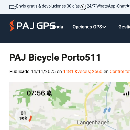
Envío gratis & devoluciones 30 días
24/7 WhatsApp-Chat
Tienda
Opciones GPS
Ges
PAJ Bicycle Porto511
Publicado
14/11/2025
en
1181 &veces; 2560
en
Control total y t