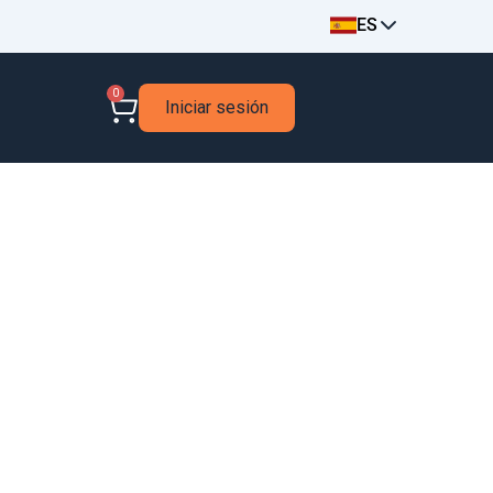
ES
0
Iniciar sesión