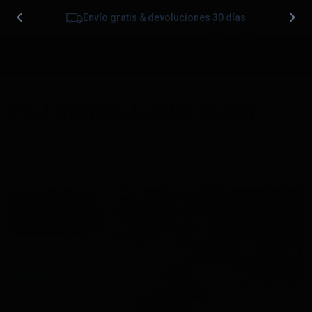
Envío gratis & devoluciones 30 días
0
PAJ stories Lucky-Kater
Publicado
17/11/2025
en
2442 &veces; 2560
en
Lucky, el
gato explorador con GPS