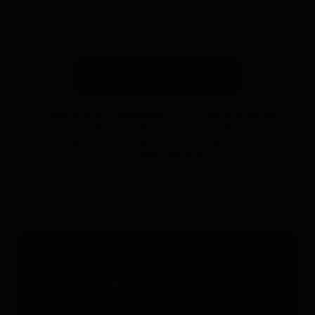
Suscribirse a la newsletter
*Válido solo para rastreadores GPS. Limitado a un uso por
persona y hasta 4 dispositivos. No acumulable con otros
cupones. Accesorios excluidos. Oferta válida hasta el
31/12/2026 a las 23:59.
Servicio gratuito 24/7 - 365 días
al año
Whatsapp
: +49 176 5781 0417