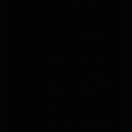
Email
: support@paj-gps.es
Contacto durante el horario de
oficina
De lunes a viernes, de 9:00 a
16:00
Teléfono
: +49 (0) 2292 39 499 59
Sobre PAJ
Ayuda
Sobre la
Contacto
empresa
PAJ FINDER
Prensa
Portal
Empleo
Manuales de
Blog
instrucciones
Tienda
Métodos de
Gastos de
pago
envío y entrega
Opiniones